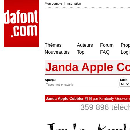
Mon compte
|
Inscription
Thèmes
Auteurs
Forum
Prop
Nouveautés
Top
FAQ
Logi
Janda Apple Co
Aperçu
Taille
Janda Apple Cobbler
par
Kimberly Geswein
à
€
359 896 téléc