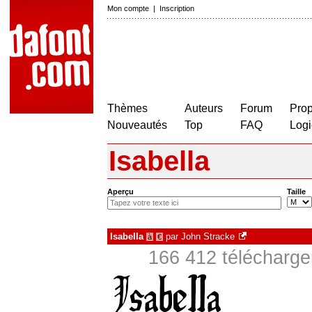
Mon compte
|
Inscription
Thèmes
Auteurs
Forum
Prop
Nouveautés
Top
FAQ
Logi
Isabella
Aperçu
Taille
Isabella
par
John Stracke
à
€
166 412 télécharge