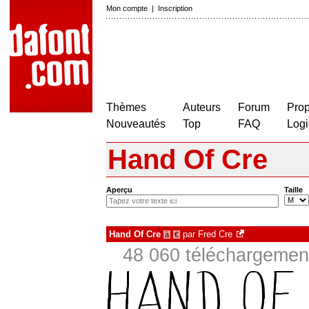
Mon compte
|
Inscription
Thèmes
Auteurs
Forum
Prop
Nouveautés
Top
FAQ
Logi
Hand Of Cre
Aperçu
Taille
Hand Of Cre
par
Fred Cre
à
€
48 060 téléchargement