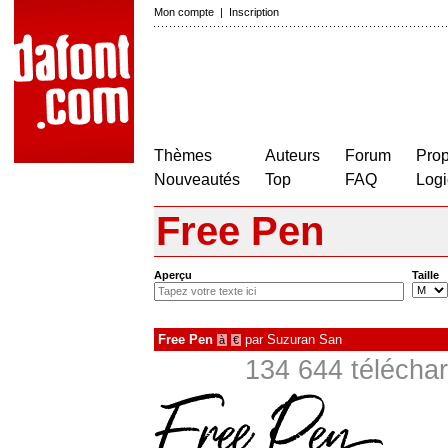
Mon compte
|
Inscription
Thèmes
Auteurs
Forum
Prop
Nouveautés
Top
FAQ
Logi
Free Pen
Aperçu
Taille
Free Pen
par
Suzuran San
à
€
134 644 téléchar