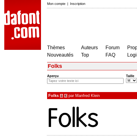
Mon compte
|
Inscription
Thèmes
Auteurs
Forum
Prop
Nouveautés
Top
FAQ
Logi
Folks
Aperçu
Taille
Folks
par
Manfred Klein
à
€