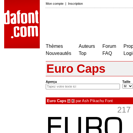
Mon compte
|
Inscription
Thèmes
Auteurs
Forum
Prop
Nouveautés
Top
FAQ
Logi
Euro Caps
Aperçu
Taille
Euro Caps
par
Ash Pikachu Font
à
€
217 