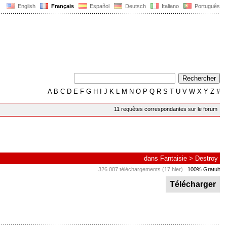
English
Français
Español
Deutsch
Italiano
Português
A
B
C
D
E
F
G
H
I
J
K
L
M
N
O
P
Q
R
S
T
U
V
W
X
Y
Z
#
11 requêtes correspondantes sur le forum
dans
Fantaisie
>
Destroy
326 087 téléchargements (17 hier)
100% Gratuit
Télécharger