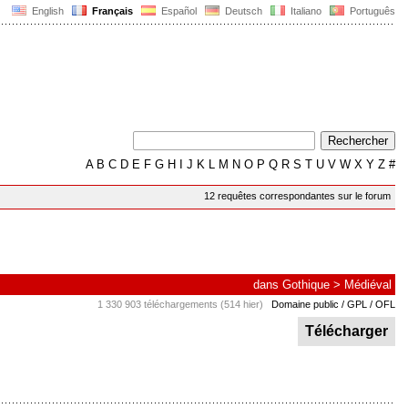
English
Français
Español
Deutsch
Italiano
Português
A
B
C
D
E
F
G
H
I
J
K
L
M
N
O
P
Q
R
S
T
U
V
W
X
Y
Z
#
12 requêtes correspondantes sur le forum
dans
Gothique
>
Médiéval
1 330 903 téléchargements (514 hier)
Domaine public / GPL / OFL
Télécharger