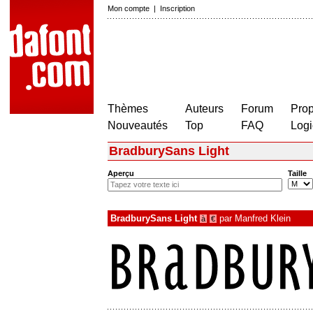
Mon compte
|
Inscription
Thèmes
Auteurs
Forum
Prop
Nouveautés
Top
FAQ
Logi
BradburySans Light
Aperçu
Taille
BradburySans Light
par
Manfred Klein
à
€