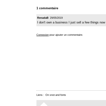
1 commentaire
RenadaB
29/05/2019
I don't own a business I just sell a few things now
Connexion
pour ajouter un commentaire.
Liens :
On snot and fonts