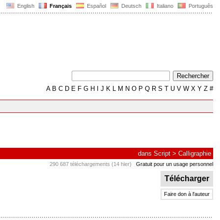
English
Français
Español
Deutsch
Italiano
Português
A
B
C
D
E
F
G
H
I
J
K
L
M
N
O
P
Q
R
S
T
U
V
W
X
Y
Z
#
dans
Script
>
Calligraphie
290 687 téléchargements (14 hier)
Gratuit pour un usage personnel
Télécharger
Faire don à l'auteur