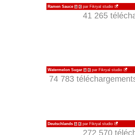
Ramen Sauce
par
Fikryal studio
à
€
41 265 téléch
Watermelon Sugar
par
Fikryal studio
à
€
74 783 téléchargements
Deutschlands
par
Fikryal studio
à
€
272 570 téléc