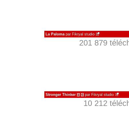
La Paloma
par
Fikryal studio
201 879 téléc
Stronger Thinker
par
Fikryal studio
à
€
10 212 téléc