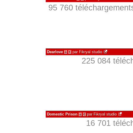
95 760 téléchargements
Dearlove
par
Fikryal studio
à
€
225 084 téléc
Domestic Prison
par
Fikryal studio
à
€
16 701 téléc