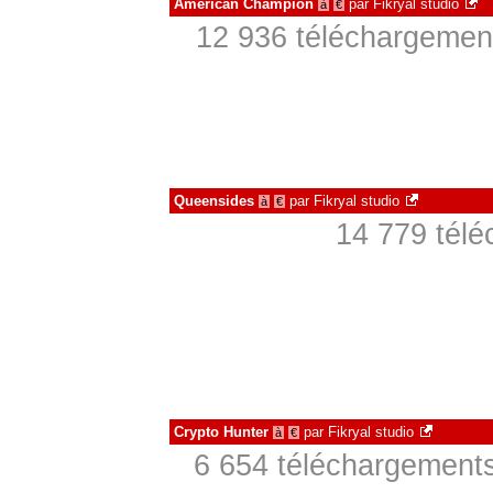
American Champion
par
Fikryal studio
à
€
12 936 téléchargement
Queensides
par
Fikryal studio
à
€
14 779 télé
Crypto Hunter
par
Fikryal studio
à
€
6 654 téléchargements