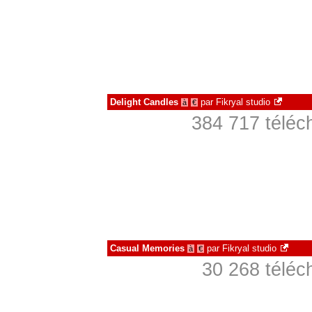
Delight Candles
par
Fikryal studio
à
€
384 717 téléc
Casual Memories
par
Fikryal studio
à
€
30 268 téléc