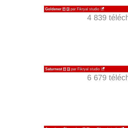
Goldener
par
Fikryal studio
à
€
4 839 téléc
Saturnest
par
Fikryal studio
à
€
6 679 téléc