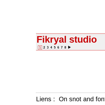
Fikryal studio
1
2
3
4
5
6
7
8
Liens :
On snot and fon