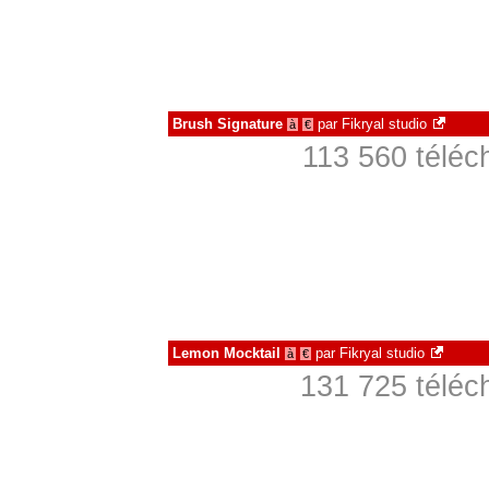
Brush Signature
par
Fikryal studio
à
€
113 560 téléc
Lemon Mocktail
par
Fikryal studio
à
€
131 725 téléc