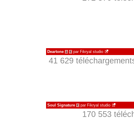
Deartone
par
Fikryal studio
à
€
41 629 téléchargements
Soul Signature
par
Fikryal studio
€
170 553 téléc