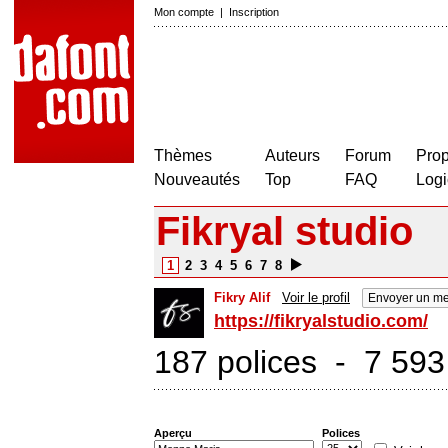
Mon compte
|
Inscription
Thèmes
Auteurs
Forum
Prop
Nouveautés
Top
FAQ
Logi
Fikryal studio
1
2
3
4
5
6
7
8
Fikry Alif
Voir le profil
Envoyer un me
https://fikryalstudio.com/
187 polices - 7 593
Aperçu
Polices