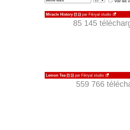
Voir les v
Miracle History
par
Fikryal studio
à
€
85 145 téléchar
Lemon Tea
par
Fikryal studio
à
€
559 766 téléch