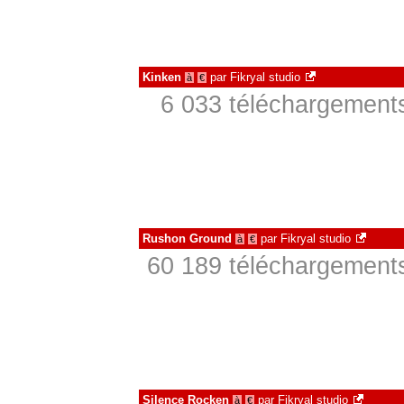
Kinken
par
Fikryal studio
à
€
6 033 téléchargements
Rushon Ground
par
Fikryal studio
à
€
60 189 téléchargements
Silence Rocken
par
Fikryal studio
à
€