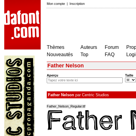
Mon compte
|
Inscription
Thèmes
Auteurs
Forum
Prop
Nouveautés
Top
FAQ
Logi
Father Nelson
Aperçu
Taille
Father Nelson
par
Centric Studios
Father_Nelson_Regular.ttf