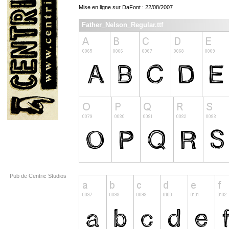
Mise en ligne sur DaFont : 22/08/2007
Father_Nelson_Regular.ttf
Pub de Centric Studios