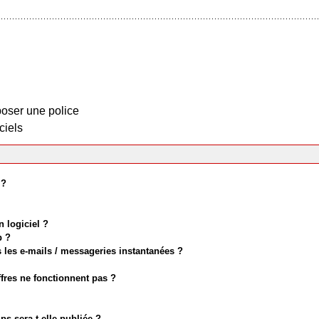
oser une police
ciels
 ?
 logiciel ?
b ?
 les e-mails / messageries instantanées ?
ffres ne fonctionnent pas ?
s sera-t-elle publiée ?