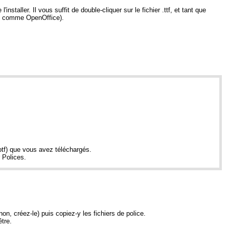
aller. Il vous suffit de double-cliquer sur le fichier .ttf, et tant que
rès comme OpenOffice).
 .otf) que vous avez téléchargés.
 Polices.
non, créez-le) puis copiez-y les fichiers de police.
être.