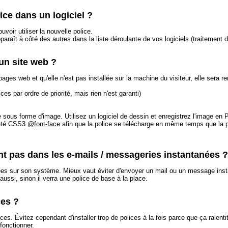
ice dans un logiciel ?
ouvoir utiliser la nouvelle police.
araît à côté des autres dans la liste déroulante de vos logiciels (traitement d
un site web ?
pages web et qu'elle n'est pas installée sur la machine du visiteur, elle sera 
s par ordre de priorité, mais rien n'est garanti)
aire sous forme d'image. Utilisez un logiciel de dessin et enregistrez l'image e
riété CSS3
@font-face
afin que la police se télécharge en même temps que la 
nt pas dans les e-mails / messageries instantanées ?
llées sur son système. Mieux vaut éviter d'envoyer un mail ou un message ins
aussi, sinon il verra une police de base à la place.
ces ?
es. Évitez cependant d'installer trop de polices à la fois parce que ça ralent
fonctionner.