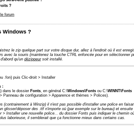
roits ?
le forum
us Windows ?
strez le zip quelque part sur votre disque dur, allez à l'endroit où il est enregis
lleurs avec la souris (maintenez la touche CTRL enfoncée pour en sélectionner pl
 d'abord qu'un
dézippeur
soit installé.
ou .fon) puis Clic-droit > Installer
 :
on) dans le dossier
Fonts
, en général C:\
Windows\Fonts
ou C:\
WINNT\Fonts
> Panneau de configuration > Apparence et thèmes > Polices).
(contrairement à Winzip) il n'est pas possible d'installer une police en faisan
 un glisser/déposer des .ttf n'importe où (par exemple sur le bureau) et ensuit
> Installer une nouvelle police... du dossier Fonts puis indiquer le chemin où
plus laborieuse, il semblerait que ça fonctionne mieux dans certains cas.