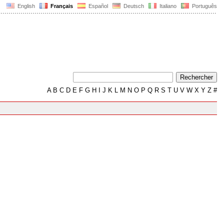
English
Français
Español
Deutsch
Italiano
Português
A
B
C
D
E
F
G
H
I
J
K
L
M
N
O
P
Q
R
S
T
U
V
W
X
Y
Z
#