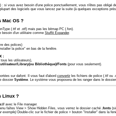
i vous avez besoin d'une police ponctuellement, vous n'êtes pas obligé de l'inst
la plupart des logiciels que vous lancez par la suite (à quelques exceptions p
s Mac OS ?
ype (.ttf et .otf) mais pas les bitmap PC (.fon).
e besoin d'un utilitaire comme
Stuffit Expander
.
vre des polices)
nstaller la police" en bas de la fenêtre.
X :
tous les utilisateurs),
utilisateur/Library(ou Bibliothèque)/Fonts
(pour vous seulement).
rtées sur dafont. Il vous faut d'abord
convertir
les fichiers de police (.ttf ou
le dossier
Système
. Le système vous proposera de les ranger dans le dossier
s Linux ?
s://
avec le File manager.
menu faîtes View > Show Hidden Files, vous verrez le dossier caché
.fonts
(si
ar exemple)
Double-clic sur le fichier de police > bouton "Installer" dans la fen