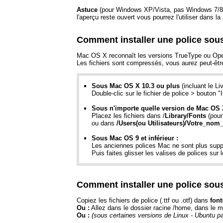
Astuce
(pour Windows XP/Vista, pas Windows 7/8) : s
l'aperçu reste ouvert vous pourrez l'utiliser dans 
Comment installer une police sou
Mac OS X reconnaît les versions TrueType ou OpenT
Les fichiers sont compressés, vous aurez peut-êtr
Sous Mac OS X 10.3 ou plus
(incluant le Li
Double-clic sur le fichier de police > bouton "I
Sous n'importe quelle version de Mac OS 
Placez les fichiers dans /
Library/Fonts
(pour 
ou dans
/Users(ou Utilisateurs)/Votre_nom_
Sous Mac OS 9 et inférieur :
Les anciennes polices Mac ne sont plus suppo
Puis faites glisser les valises de polices sur 
Comment installer une police sou
Copiez les fichiers de police (.ttf ou .otf) dans
font
Ou :
Allez dans le dossier racine /home, dans le 
Ou :
(sous certaines versions de Linux - Ubuntu p