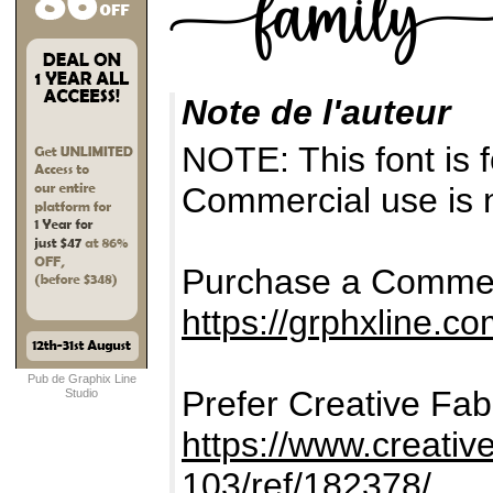
Note de l'auteur
NOTE: This font i
Commercial use is n
Purchase a Commer
https://grphxline.co
Pub de Graphix Line
Prefer Creative Fab
Studio
https://www.creativ
103/ref/182378/