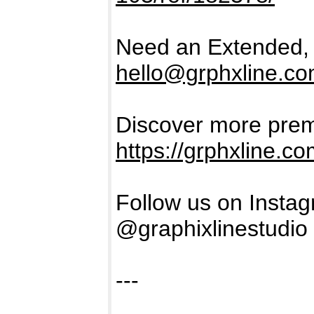
Need an Extended, 
hello@grphxline.c
Discover more prem
https://grphxline.c
Follow us on Insta
@graphixlinestudio
---