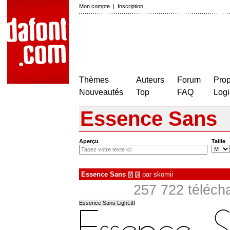
Mon compte
|
Inscription
Thèmes
Auteurs
Forum
Prop
Nouveautés
Top
FAQ
Logi
Essence Sans
Aperçu
Taille
Essence Sans
par
skomii
à
€
257 722 télécha
Essence Sans Light.ttf