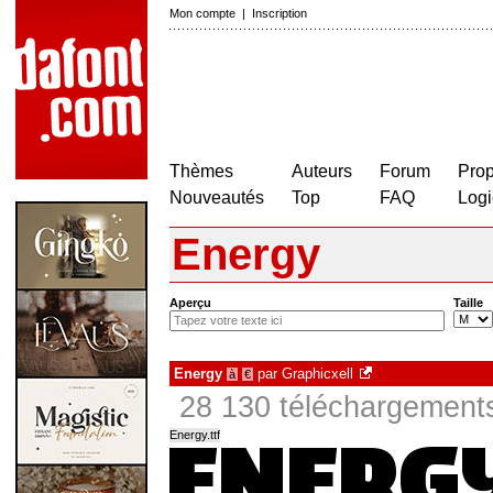
Mon compte
|
Inscription
Thèmes
Auteurs
Forum
Prop
Nouveautés
Top
FAQ
Logi
Energy
Aperçu
Taille
Energy
par
Graphicxell
à
€
28 130 téléchargements
Energy.ttf