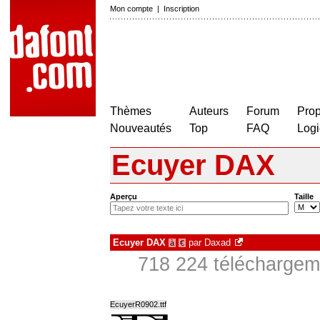
Mon compte
|
Inscription
Thèmes
Auteurs
Forum
Prop
Nouveautés
Top
FAQ
Logi
Ecuyer DAX
Aperçu
Taille
Ecuyer DAX
par
Daxad
à
€
718 224 téléchargeme
EcuyerR0902.ttf