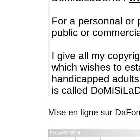
For a personnal or pr
public or commercial
I give all my copyri
which wishes to est
handicapped adults 
is called DoMiSiLa
Mise en ligne sur DaFon
EcuyerR0902.ttf