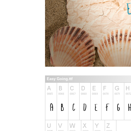
Easy Going.ttf