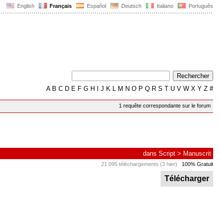
English
Français
Español
Deutsch
Italiano
Português
A
B
C
D
E
F
G
H
I
J
K
L
M
N
O
P
Q
R
S
T
U
V
W
X
Y
Z
#
1 requête correspondante sur le forum
dans
Script
>
Manuscrit
21 095 téléchargements (3 hier)
100% Gratuit
Télécharger