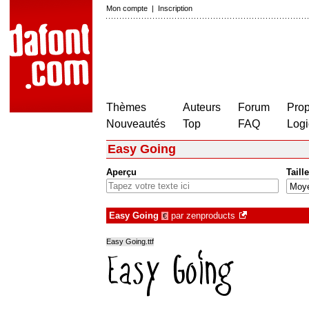
Mon compte
|
Inscription
Thèmes
Auteurs
Forum
Prop
Nouveautés
Top
FAQ
Logi
Easy Going
Aperçu
Taille
Easy Going
par
zenproducts
€
Easy Going.ttf