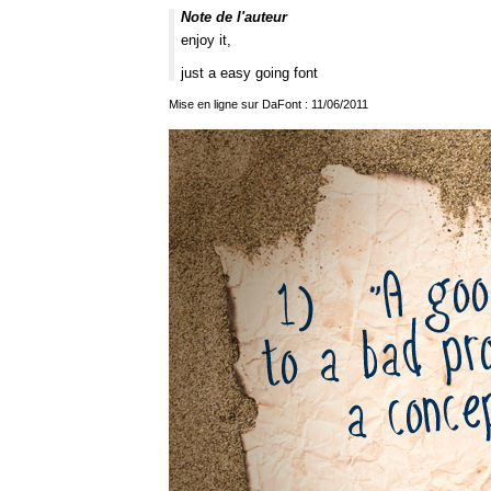
Note de l'auteur
enjoy it,
just a easy going font
Mise en ligne sur DaFont : 11/06/2011