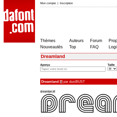
Mon compte
|
Inscription
Thèmes
Auteurs
Forum
Prop
Nouveautés
Top
FAQ
Logi
Dreamland
Aperçu
Taille
Dreamland
par
dustBUST
à
dreamlan.ttf