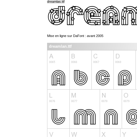
dreamlas.ttf
Mise en ligne sur DaFont : avant 2005
dreamlan.ttf