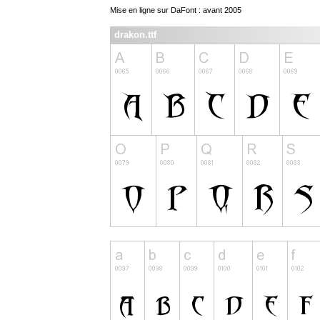
Mise en ligne sur DaFont : avant 2005
drakon.ttf