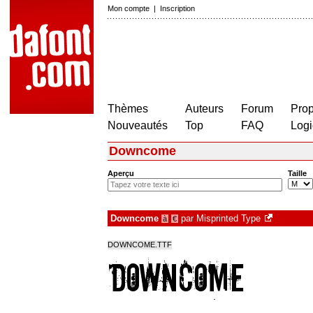
Mon compte
|
Inscription
Thèmes
Auteurs
Forum
Prop
Nouveautés
Top
FAQ
Logi
Downcome
Aperçu
Taille
Downcome
par
Misprinted Type
à
€
DOWNCOME.TTF