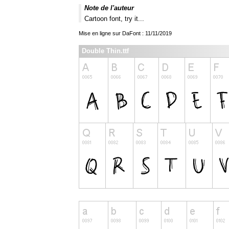
Note de l'auteur
Cartoon font, try it...
Mise en ligne sur DaFont : 11/11/2019
Double Thin.ttf