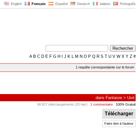
English
Français
Español
Deutsch
Italiano
Português
A
B
C
D
E
F
G
H
I
J
K
L
M
N
O
P
Q
R
S
T
U
V
W
X
Y
Z
#
1 requête correspondante sur le forum
dans
Fantaisie
>
Usé
98 827 téléchargements (20 hier)
1 commentaire
100% Gratuit
Télécharger
Faire don à l'auteur