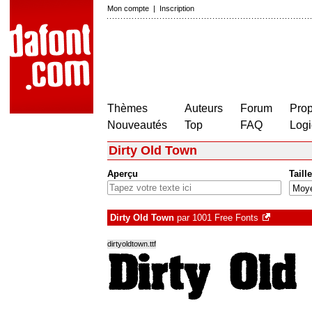
Mon compte
|
Inscription
Thèmes
Auteurs
Forum
Prop
Nouveautés
Top
FAQ
Logi
Dirty Old Town
Aperçu
Taille
Dirty Old Town
par
1001 Free Fonts
dirtyoldtown.ttf