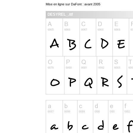
Mise en ligne sur DaFont : avant 2005
DESYREL_.ttf