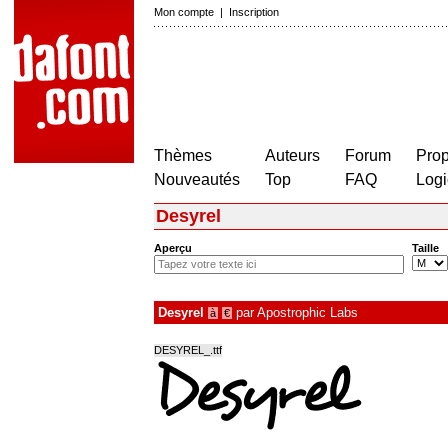
Mon compte
|
Inscription
Thèmes
Auteurs
Forum
Prop
Nouveautés
Top
FAQ
Logi
Desyrel
Aperçu
Taille
Desyrel
par
Apostrophic Labs
à
€
DESYREL_.ttf