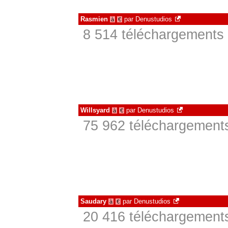
Rasmien
par
Denustudios
à
€
8 514 téléchargements 
Willsyard
par
Denustudios
à
€
75 962 téléchargements
Saudary
par
Denustudios
à
€
20 416 téléchargements