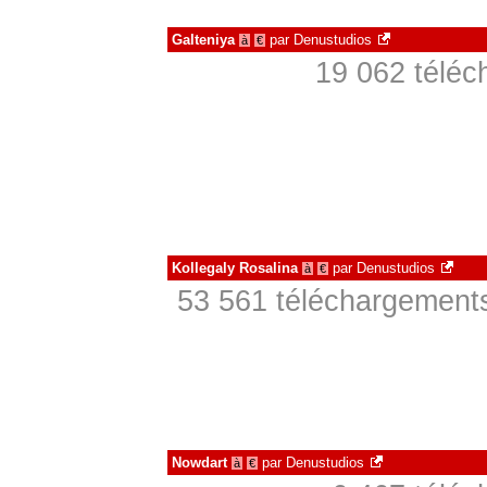
Galteniya
par
Denustudios
à
€
19 062 téléc
Kollegaly Rosalina
par
Denustudios
à
€
53 561 téléchargements
Nowdart
par
Denustudios
à
€