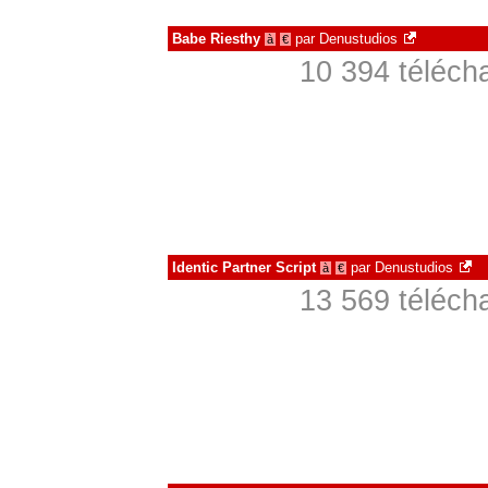
Babe Riesthy
par
Denustudios
à
€
10 394 téléch
Identic Partner Script
par
Denustudios
à
€
13 569 téléch