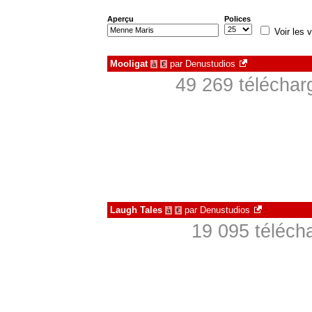
Aperçu
Polices
Voir les v
Mooligat
par
Denustudios
à
€
49 269 téléchar
Laugh Tales
par
Denustudios
à
€
19 095 téléch