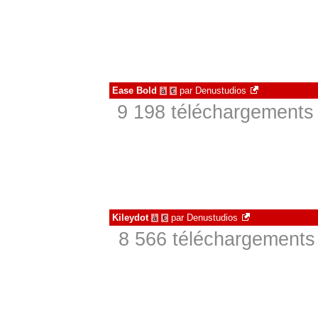
Ease Bold
par
Denustudios
à
€
9 198 téléchargements 
Kileydot
par
Denustudios
à
€
8 566 téléchargements 