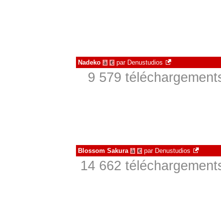
Nadeko
par
Denustudios
à
€
9 579 téléchargements
Blossom Sakura
par
Denustudios
à
€
14 662 téléchargements