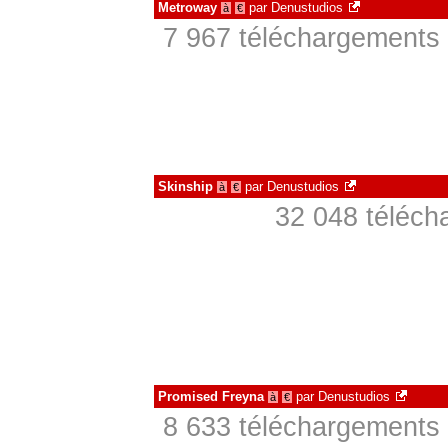
Metroway
par
Denustudios
à
€
7 967 téléchargements 
Skinship
par
Denustudios
à
€
32 048 téléch
Promised Freyna
par
Denustudios
à
€
8 633 téléchargements 