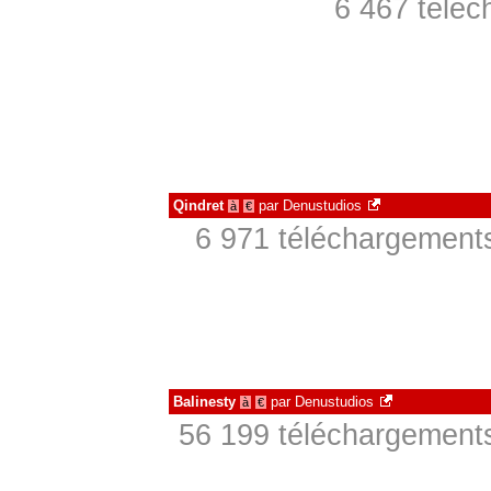
6 467 téléc
Qindret
par
Denustudios
à
€
6 971 téléchargements
Balinesty
par
Denustudios
à
€
56 199 téléchargements