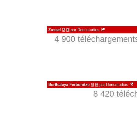
Zussel
par
Denustudios
à
€
4 900 téléchargements
Berthaleya Ferbonitze
par
Denustudios
à
€
8 420 téléc