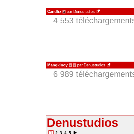
Candlix
par
Denustudios
à
4 553 téléchargements
Mangkinoy
par
Denustudios
à
€
6 989 téléchargements
Denustudios
1
2
3
4
5