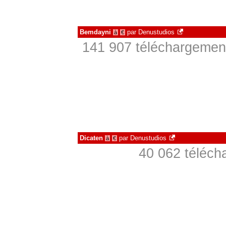
Bemdayni
par
Denustudios
à
€
141 907 téléchargement
Dicaten
par
Denustudios
à
€
40 062 téléch