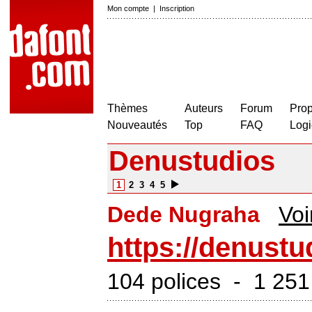
Mon compte
|
Inscription
Thèmes
Auteurs
Forum
Prop
Nouveautés
Top
FAQ
Logi
Denustudios
1
2
3
4
5
Dede Nugraha
Voir
https://denustu
104 polices - 1 251