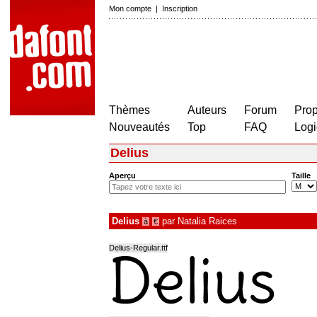
Mon compte
|
Inscription
Thèmes
Auteurs
Forum
Prop
Nouveautés
Top
FAQ
Logi
Delius
Aperçu
Taille
Delius
par
Natalia Raices
à
€
Delius-Regular.ttf