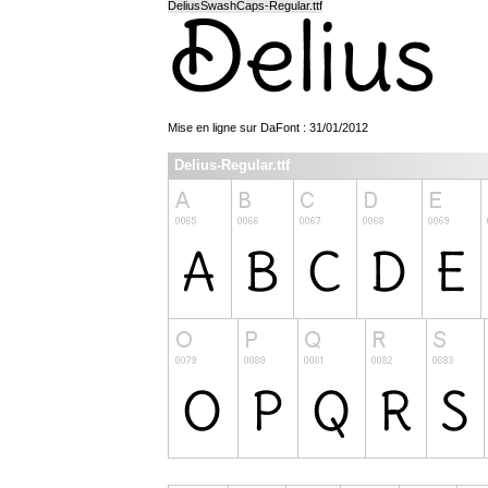
DeliusSwashCaps-Regular.ttf
Mise en ligne sur DaFont : 31/01/2012
Delius-Regular.ttf