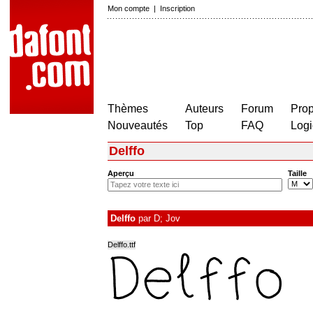
Mon compte
|
Inscription
Thèmes
Auteurs
Forum
Prop
Nouveautés
Top
FAQ
Logi
Delffo
Aperçu
Taille
Delffo
par
D; Jov
Delffo.ttf