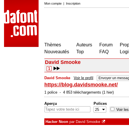
Mon compte
|
Inscription
Thèmes
Auteurs
Forum
Prop
Nouveautés
Top
FAQ
Logi
David Smooke
1
David Smooke
Voir le profil
Envoyer un messag
https://blog.davidsmooke.net/
1 police - 4 853 téléchargements (1 hier)
Aperçu
Polices
Voir les
Hacker Noon
par
David Smooke