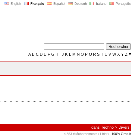
English
Français
Español
Deutsch
Italiano
Português
A
B
C
D
E
F
G
H
I
J
K
L
M
N
O
P
Q
R
S
T
U
V
W
X
Y
Z
#
dans
Techno
>
Divers
4 853 téléchargements (1 hier)
100% Gratuit