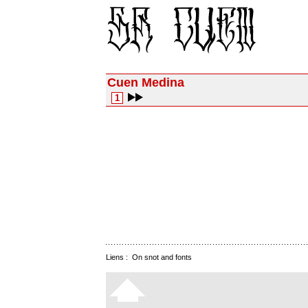
Cuen Medina
1
Liens :
On snot and fonts