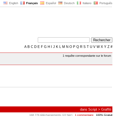
English
Français
Español
Deutsch
Italiano
Português
A
B
C
D
E
F
G
H
I
J
K
L
M
N
O
P
Q
R
S
T
U
V
W
X
Y
Z
#
1 requête correspondante sur le forum
dans
Script
>
Graffiti
168 776 téléchargements (22 hier)
1 commentaire
100% Gratuit