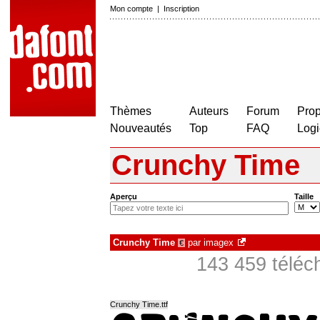
Mon compte
|
Inscription
Thèmes
Auteurs
Forum
Prop
Nouveautés
Top
FAQ
Logi
Crunchy Time
Aperçu
Taille
Crunchy Time
par
imagex
€
143 459 téléc
Crunchy Time.ttf