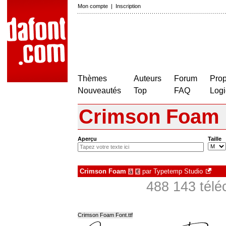
Mon compte
|
Inscription
Thèmes
Auteurs
Forum
Prop
Nouveautés
Top
FAQ
Logi
Crimson Foam
Aperçu
Taille
Crimson Foam
par
Typetemp Studio
à
€
488 143 télé
Crimson Foam Font.ttf