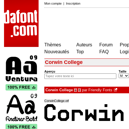
Mon compte
|
Inscription
Thèmes
Auteurs
Forum
Prop
Nouveautés
Top
FAQ
Logi
Corwin College
Aperçu
Taille
Corwin College
par
Friendly Fonts
à
€
CorwinCollege.otf