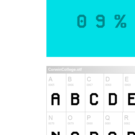
CorwinCollege.otf