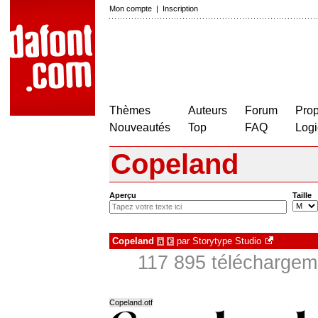
Mon compte
|
Inscription
Thèmes
Auteurs
Forum
Prop
Nouveautés
Top
FAQ
Logi
Copeland
Aperçu
Taille
Copeland
par
Storytype Studio
à
€
117 895 téléchargeme
Copeland.otf