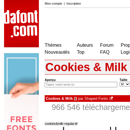
Mon compte
|
Inscription
Thèmes
Auteurs
Forum
Prop
Nouveautés
Top
FAQ
Logi
Cookies & Milk
Aperçu
Taille
Cookies & Milk
par
Shaped Fonts
€
966 546 téléchargemen
cookies&milk-regular.ttf