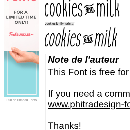
cookies&milk-Italic.ttf
Note de l'auteur
This Font is free f
If you need a comme
Pub de Shaped Fonts
www.phitradesign-f
Thanks!