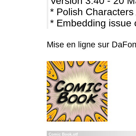
Version 3.40 - 20 
* Polish Character
* Embedding issue 
Mise en ligne sur DaFont
Comic Book.otf