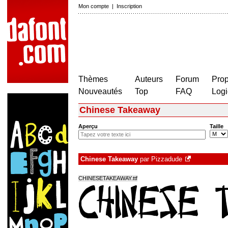
Mon compte
|
Inscription
Thèmes
Auteurs
Forum
Prop
Nouveautés
Top
FAQ
Logi
Chinese Takeaway
Aperçu
Taille
Chinese Takeaway
par
Pizzadude
CHINESETAKEAWAY.ttf