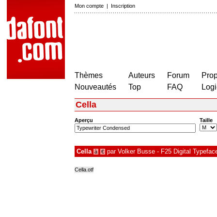
Mon compte
|
Inscription
Thèmes
Auteurs
Forum
Prop
Nouveautés
Top
FAQ
Logi
Cella
Aperçu
Taille
Cella
par
Volker Busse - F25 Digital Typefac
à
€
Cella.otf