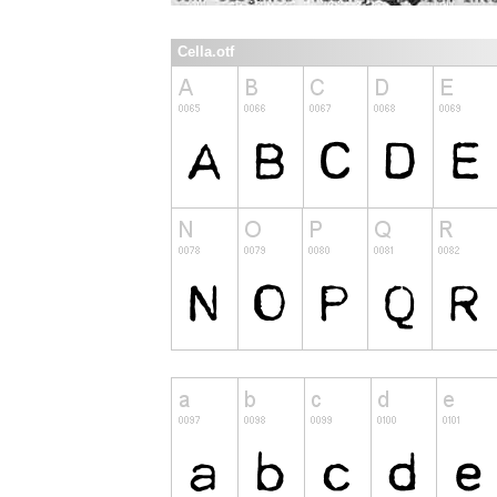
Cella.otf