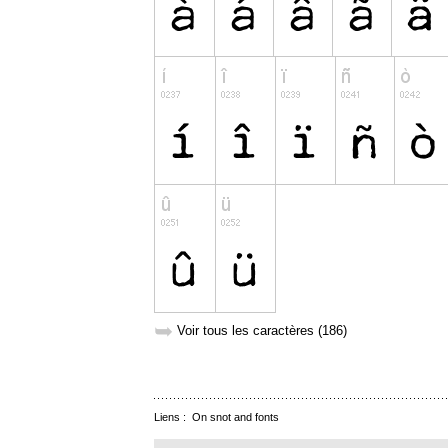
➥
Voir tous les caractères (186)
Liens :
On snot and fonts