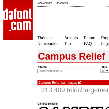
Mon compte
|
Inscription
Thèmes
Auteurs
Forum
Prop
Nouveautés
Top
FAQ
Logi
Campus Relief
Aperçu
Taille
Campus Relief
par
imagex
313 409 téléchargement
Campus Relief.ttf