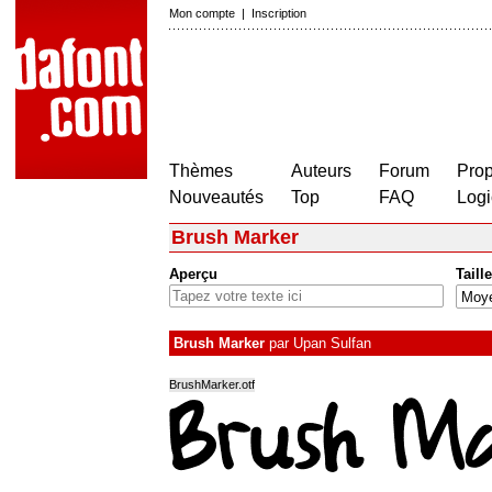
Mon compte
|
Inscription
Thèmes
Auteurs
Forum
Prop
Nouveautés
Top
FAQ
Logi
Brush Marker
Aperçu
Taille
Brush Marker
par
Upan Sulfan
BrushMarker.otf