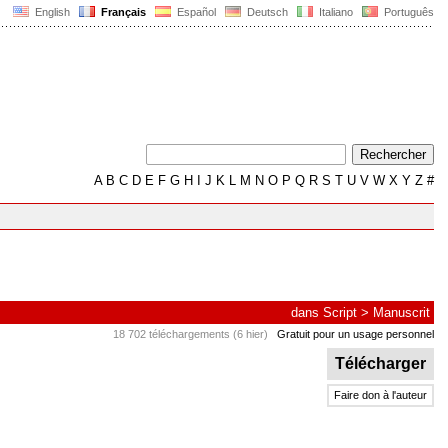
English
Français
Español
Deutsch
Italiano
Português
A
B
C
D
E
F
G
H
I
J
K
L
M
N
O
P
Q
R
S
T
U
V
W
X
Y
Z
#
dans
Script
>
Manuscrit
18 702 téléchargements (6 hier)
Gratuit pour un usage personnel
Télécharger
Faire don à l'auteur