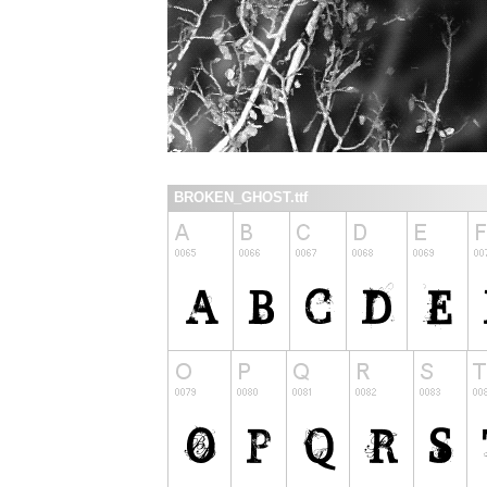
BROKEN_GHOST.ttf