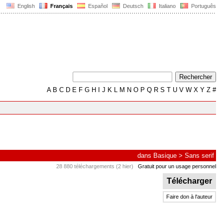
English
Français
Español
Deutsch
Italiano
Português
A
B
C
D
E
F
G
H
I
J
K
L
M
N
O
P
Q
R
S
T
U
V
W
X
Y
Z
#
dans
Basique
>
Sans serif
28 880 téléchargements (2 hier)
Gratuit pour un usage personnel
Télécharger
Faire don à l'auteur