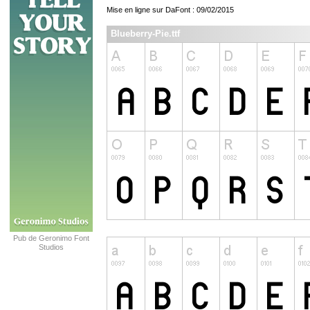
Mise en ligne sur DaFont : 09/02/2015
Blueberry-Pie.ttf
Pub de Geronimo Font
Studios