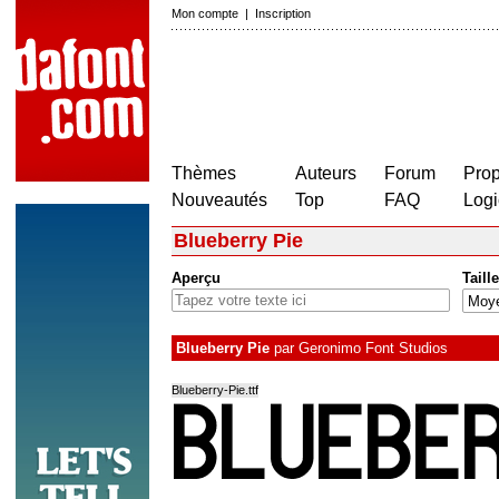
Mon compte
|
Inscription
Thèmes
Auteurs
Forum
Prop
Nouveautés
Top
FAQ
Logi
Blueberry Pie
Aperçu
Taille
Blueberry Pie
par
Geronimo Font Studios
Blueberry-Pie.ttf