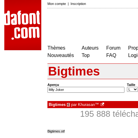
Mon compte
|
Inscription
Thèmes
Auteurs
Forum
Prop
Nouveautés
Top
FAQ
Logi
Bigtimes
Aperçu
Taille
Bigtimes
par
Khurasan™
€
195 888 téléch
Bigtimes.otf