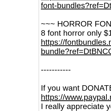
font-bundles?ref=
~~~ HORROR FON
8 font horror only $
https://fontbundles
bundle?ref=DtBNC
-----------
If you want DONATE
https://www.paypal
I really appreciate 