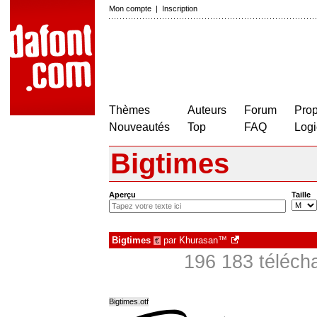
Mon compte
|
Inscription
Thèmes
Auteurs
Forum
Prop
Nouveautés
Top
FAQ
Logi
Bigtimes
Aperçu
Taille
Bigtimes
par
Khurasan™
€
196 183 téléch
Bigtimes.otf