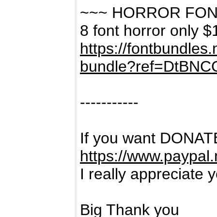
~~~ HORROR FON
8 font horror only $
https://fontbundles
bundle?ref=DtBNC
-----------
If you want DONATE
https://www.paypal
I really appreciate 
Big Thank you