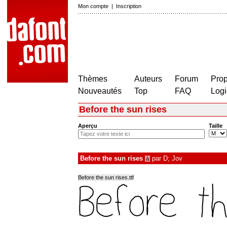
Mon compte
|
Inscription
Thèmes
Auteurs
Forum
Prop
Nouveautés
Top
FAQ
Logi
Before the sun rises
Aperçu
Taille
Before the sun rises
par
D; Jov
à
Before the sun rises.ttf