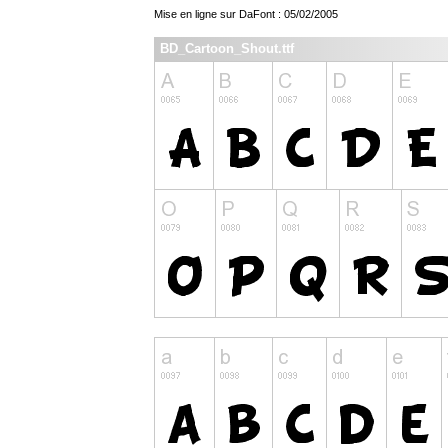
Mise en ligne sur DaFont : 05/02/2005
BD_Cartoon_Shout.ttf