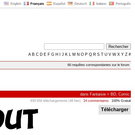
English
Français
Español
Deutsch
Italiano
Português
A
B
C
D
E
F
G
H
I
J
K
L
M
N
O
P
Q
R
S
T
U
V
W
X
Y
Z
#
66 requêtes correspondantes sur le forum
dans
Fantaisie
>
BD, Comic
839 656 téléchargements (48 hier)
24 commentaires
100% Gratuit
Télécharger