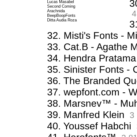
3
Lucas Masabel
Second Coming
Arachnida
4
BeepBoopFonts
Ditta Audia Roza
3
32. Misti's Fonts - 
33. Cat.B - Agathe 
34. Hendra Pratama
35. Sinister Fonts 
36. The Branded Qu
37. wepfont.com - 
38. Marsnev™ - Mu
39. Manfred Klein
3 
40. Youssef Habchi