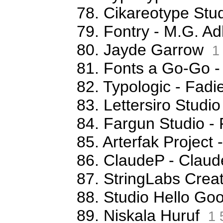
78. Cikareotype Stud
79. Fontry - M.G. Ad
80. Jayde Garrow
1
81. Fonts a Go-Go -
82. Typologic - Fa
83. Lettersiro Stud
84. Fargun Studio -
85. Arterfak Projec
86. ClaudeP - Claude
87. StringLabs Creat
88. Studio Hello G
89. Niskala Huruf
1 