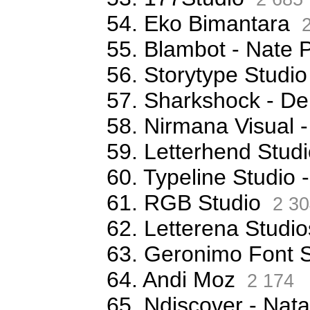
54. Eko Bimantara
2
55. Blambot - Nate 
56. Storytype Studio
57. Sharkshock - De
58. Nirmana Visual -
59. Letterhend Stud
60. Typeline Studio 
61. RGB Studio
2 30
62. Letterena Studio
63. Geronimo Font S
64. Andi Moz
2 174
65. Ndiscover - Na