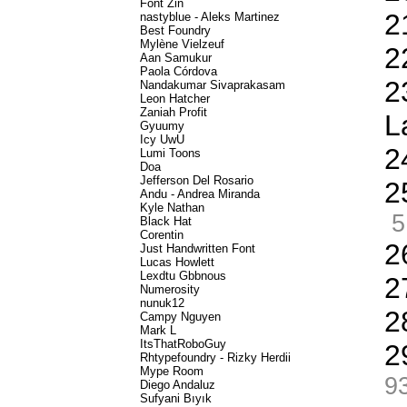
Font Zin
2
nastyblue - Aleks Martinez
Best Foundry
Mylène Vielzeuf
2
Aan Samukur
Paola Córdova
2
Nandakumar Sivaprakasam
Leon Hatcher
Zaniah Profit
L
Gyuumy
Icy UwU
2
Lumi Toons
Doa
Jefferson Del Rosario
2
Andu - Andrea Miranda
Kyle Nathan
5
Black Hat
Corentin
2
Just Handwritten Font
Lucas Howlett
Lexdtu Gbbnous
2
Numerosity
nunuk12
2
Campy Nguyen
Mark L
ItsThatRoboGuy
2
Rhtypefoundry - Rizky Herdii
Mype Room
9
Diego Andaluz
Sufyani Bıyık