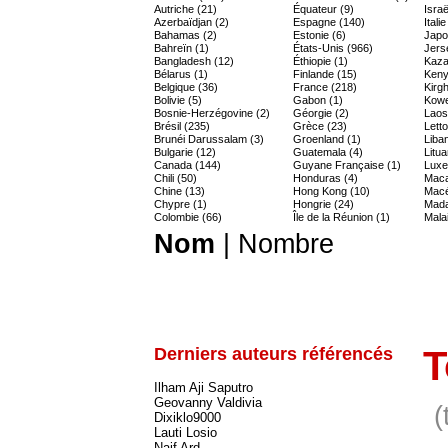
Autriche (21)
Équateur (9)
Israë
Azerbaïdjan (2)
Espagne (140)
Itali
Bahamas (2)
Estonie (6)
Japo
Bahreïn (1)
États-Unis (966)
Jers
Bangladesh (12)
Éthiopie (1)
Kaza
Bélarus (1)
Finlande (15)
Keny
Belgique (36)
France (218)
Kirgh
Bolivie (5)
Gabon (1)
Kowe
Bosnie-Herzégovine (2)
Géorgie (2)
Laos
Brésil (235)
Grèce (23)
Letto
Brunéi Darussalam (3)
Groenland (1)
Liban
Bulgarie (12)
Guatemala (4)
Litua
Canada (144)
Guyane Française (1)
Luxe
Chili (50)
Honduras (4)
Maca
Chine (13)
Hong Kong (10)
Macé
Chypre (1)
Hongrie (24)
Mada
Colombie (66)
Île de la Réunion (1)
Malai
Nom
|
Nombre
Derniers auteurs référencés
T
Ilham Aji Saputro
Geovanny Valdivia
(
Dixiklo9000
Lauti Losio
Naif Ard