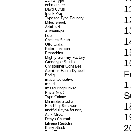
Zafira Type
ccbmonster
1
Dayo Cyrus
Ipunk Zsq
1
Typesee Type Foundry
Miles Snook
ArtofLuN
1
Authentype
lixie
1
Chelsea Smith
Otto Ojala
Peter Fonseca
1
Promobins
Mighty Gummy Factory
1
Gracetype Studio
Christopher Gonzalez
Aemilius Ranta Dyabell
F
Bodig
masantocreative
1
rq std
Imaad Phoplunker
Pavel Nový
S
Type Colony
Minimalartstudio
1
Eka Rifqi Setiawan
unofficial type foundry
1
Aziz Mirza
Denys Chumak
Lilyana Rastolin
2
Barry Stock