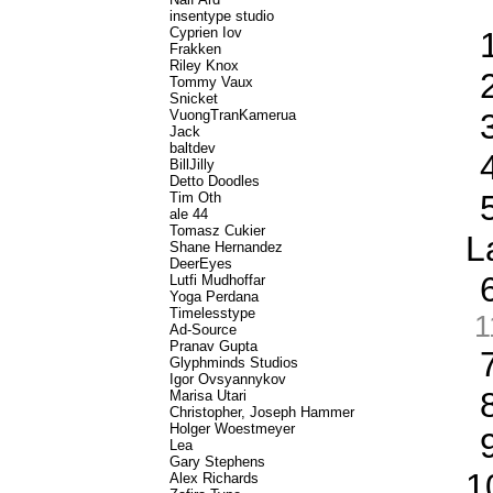
insentype studio
Cyprien Iov
Frakken
Riley Knox
Tommy Vaux
Snicket
VuongTranKamerua
Jack
baltdev
BillJilly
Detto Doodles
Tim Oth
ale 44
Tomasz Cukier
L
Shane Hernandez
DeerEyes
Lutfi Mudhoffar
Yoga Perdana
Timelesstype
1
Ad-Source
Pranav Gupta
Glyphminds Studios
Igor Ovsyannykov
Marisa Utari
Christopher, Joseph Hammer
Holger Woestmeyer
Lea
Gary Stephens
1
Alex Richards