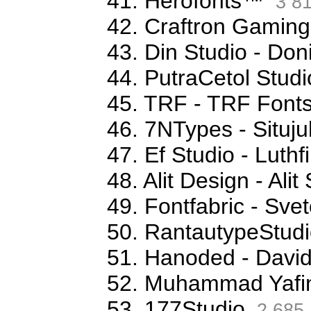
41. Herofonts™
3 8
42. Craftron Gaming
43. Din Studio - Don
44. PutraCetol Studi
45. TRF - TRF Font
46. 7NTypes - Situj
47. Ef Studio - Luthfi
48. Alit Design - Ali
49. Fontfabric - Sve
50. RantautypeStudi
51. Hanoded - David
52. Muhammad Yafi
53. 177Studio
2 685