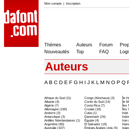
Mon compte
|
Inscription
Thèmes
Auteurs
Forum
Prop
Nouveautés
Top
FAQ
Logi
Auteurs
A
B
C
D
E
F
G
H
I
J
K
L
M
N
O
P
Q
Afrique du Sud (11)
Congo (Kinshasa) (3)
Île 
Albanie (4)
Corée du Sud (14)
Île M
Algérie (7)
Costa Rica (7)
Îles
Allemagne (190)
Croatie (18)
Îles 
Andorre (3)
Cuba (1)
Inde
Antarctique (3)
Danemark (24)
Indo
Antilles Néerlandaises (1)
Égypte (4)
Iran 
Argentine (90)
El Salvador (19)
Irlan
Australie (107)
Émirats Arabes Unis (5)
Islan