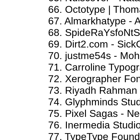
66. Octotype | Thom
67. Almarkhatype - 
68. SpideRaYsfoNtS
69. Dirt2.com - Sick
70. justme54s - M
71. Carroline Typog
72. Xerographer Fon
73. Riyadh Rahman
74. Glyphminds Stud
75. Pixel Sagas - N
76. Inermedia Studi
77. TypeType Foundr