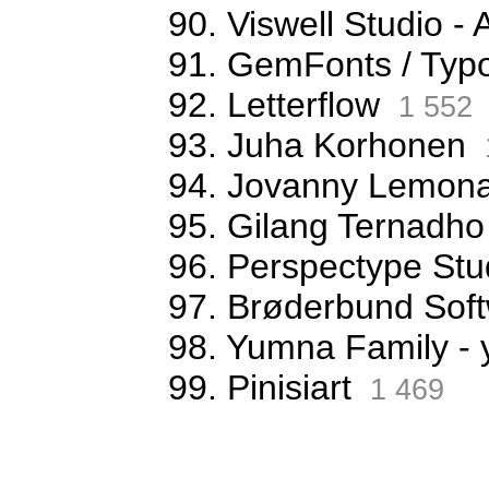
90. Viswell Studio
91. GemFonts / Typ
92. Letterflow
1 552
93. Juha Korhonen
94. Jovanny Lemona
95. Gilang Ternadho
96. Perspectype Stu
97. Brøderbund Sof
98. Yumna Family -
99. Pinisiart
1 469