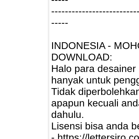
-------------------------
-----
INDONESIA - MO
DOWNLOAD:
Halo para desainer 
hanyak untuk pen
Tidak diperbolehk
apapun kecuali and
dahulu.
Lisensi bisa anda bel
-
https://lettersiro