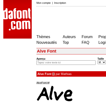
Mon compte
|
Inscription
Thèmes
Auteurs
Forum
Prop
Nouveautés
Top
FAQ
Logi
Alve Font
Aperçu
Taille
Alve Font
par
Mathias
€
AlveFont.ttf