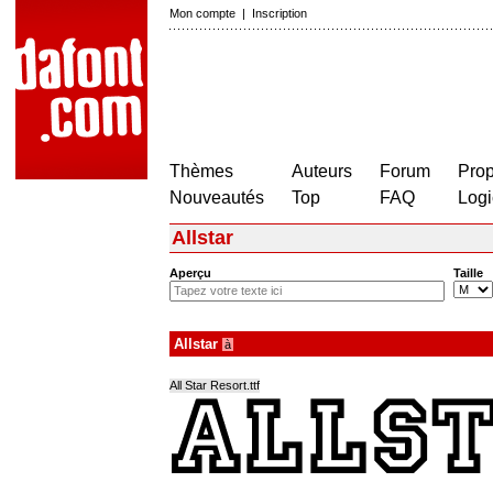
Mon compte
|
Inscription
Thèmes
Auteurs
Forum
Prop
Nouveautés
Top
FAQ
Logi
Allstar
Aperçu
Taille
Allstar
à
All Star Resort.ttf