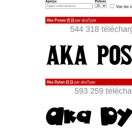
Aperçu
Polices
Voir les v
Aka Posse
par
akaType
à
€
544 318 téléchar
Aka Dylan
par
akaType
à
€
593 259 télécha