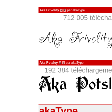
Aka Frivolity
par
akaType
à
€
712 005 télécha
Aka Potsley
par
akaType
à
€
192 384 téléchargemen
akaType